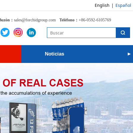
English
|
Español
Buzón：
sales@forchidgroup.com
Teléfono：
+86-0592-6105769
Noticias
►