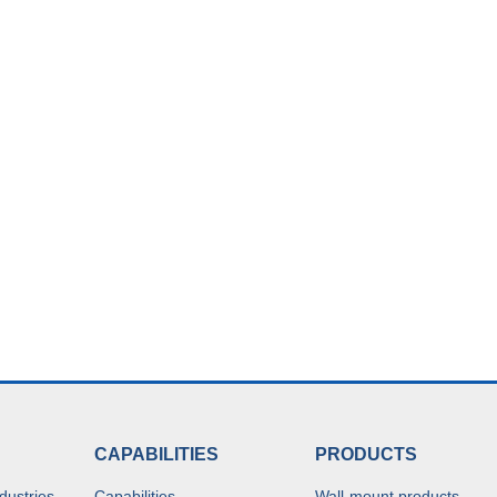
CAPABILITIES
PRODUCTS
dustries
Capabilities
Wall-mount products