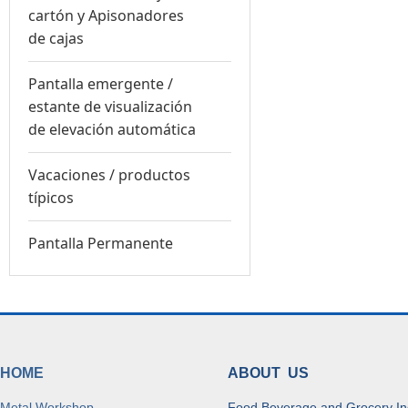
cartón y Apisonadores
de cajas
Pantalla emergente /
estante de visualización
de elevación automática
Vacaciones / productos
típicos
Pantalla Permanente
HOME
ABOUT US
Metal Workshop
Food Beverage and Grocery In