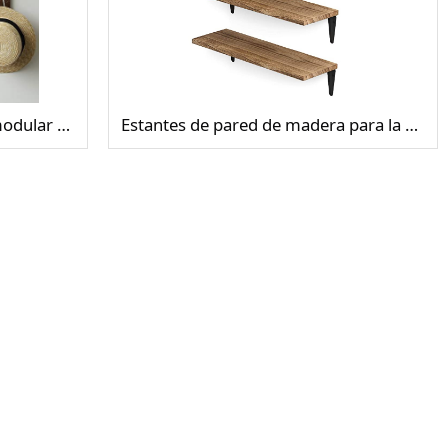
El mecanismo de exhibición modular de la placa de clavos de madera almacena los estantes vinculados a la pared.
Estantes de pared de madera para la Organización y almacenamiento de cocinas