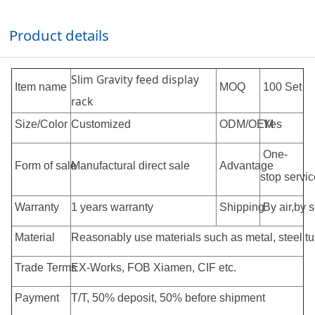
Product details
Slim Gravity feed display
Item name
MOQ
100 Set
rack
Size/Color
Customized
ODM/OEM
Yes
One-
Form of sale
Manufactural direct sale
Advantage
stop servic
Warranty
1 years warranty
Shipping
By air,by 
Material
Reasonably use materials such as metal, steel tub
Trade Terms
EX-Works, FOB Xiamen, CIF etc.
Payment
T/T, 50% deposit, 50% before shipment