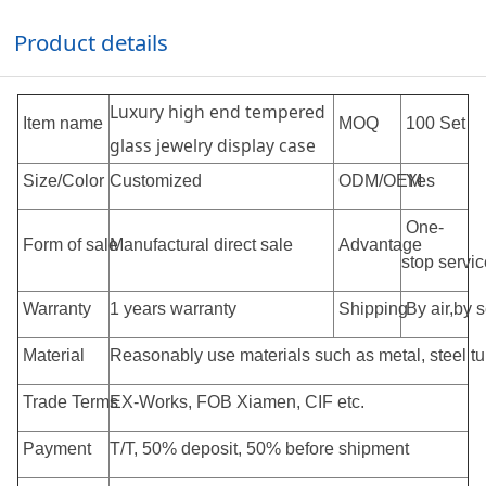
Product details
Luxury high end tempered
Item name
MOQ
100 Set
glass jewelry display case
Size/Color
Customized
ODM/OEM
Yes
One-
Form of sale
Manufactural direct sale
Advantage
stop servic
Warranty
1 years warranty
Shipping
By air,by 
Material
Reasonably use materials such as metal, steel tub
Trade Terms
EX-Works, FOB Xiamen, CIF etc.
Payment
T/T, 50% deposit, 50% before shipment