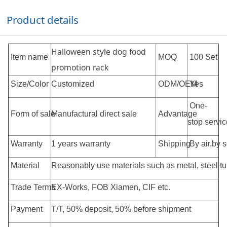
Product details
Halloween style dog food
Item name
MOQ
100 Set
promotion rack
Size/Color
Customized
ODM/OEM
Yes
One-
Form of sale
Manufactural direct sale
Advantage
stop servic
Warranty
1 years warranty
Shipping
By air,by 
Material
Reasonably use materials such as metal, steel tub
Trade Terms
EX-Works, FOB Xiamen, CIF etc.
Payment
T/T, 50% deposit, 50% before shipment