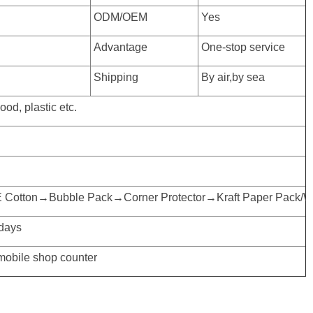
ODM/OEM
Yes
Advantage
One-stop service
Shipping
By air,by sea
od, plastic etc.
EPE Cotton→Bubble Pack→Corner Protector→Kraft Paper Pack/
 days
mobile shop counter