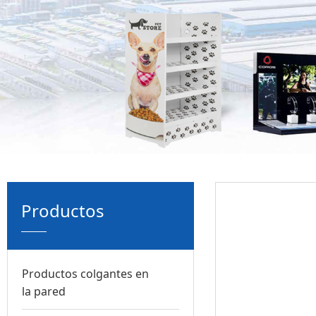
Estant
Productos
forma 
en la 
Productos colgantes en
la pared