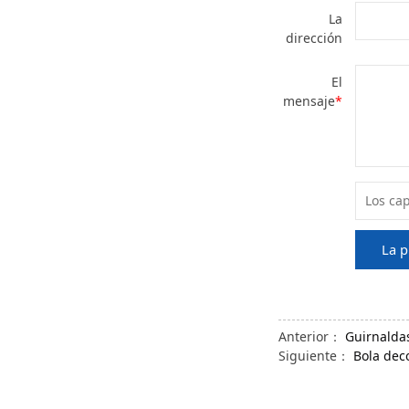
La
dirección
El
mensaje
*
La p
Anterior：
Guirnalda
Siguiente：
Bola deco