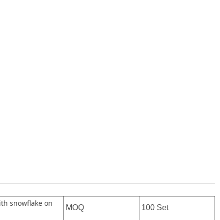
ith snowflake on
MOQ
100 Set