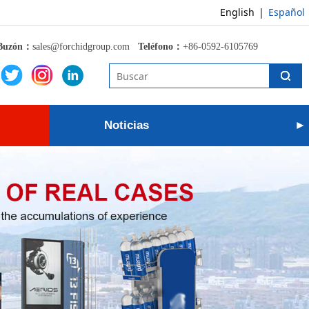
English
|
Español
Buzón：
sales@forchidgroup.com
Teléfono：
+86-0592-6105769
Noticias
►