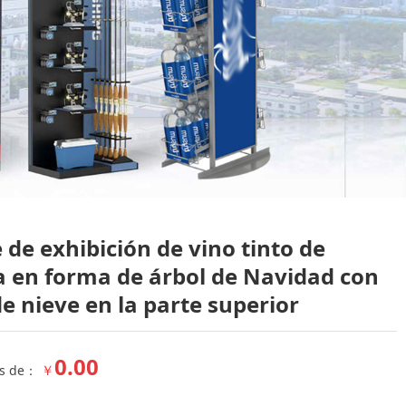
no tinto de madera en
 de exhibición de vino tinto de
 en forma de árbol de Navidad con
con copos de nieve
e nieve en la parte superior
0.00
￥
os de：